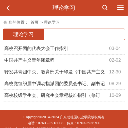
理论学习
您的位置：
首页
>
理论学习
理论学习
高校召开团的代表大会工作指引
03-04
中国共产主义青年团章程
02-02
转发共青团中央、教育部关于印发《中国共产主义
12-30
青年团普通高等学校基层组织工作条例》的通知
高校党组织届中调动指派团的委员会书记、副书记
08-29
工作指引（试行）
高校校级学生会、研究生会章程核准指引（修订
10-09
版）
Copyright ©2014-2024 广东碧桂园职业学院版权所有
电话：0763－3918008 传真：0763-3936700