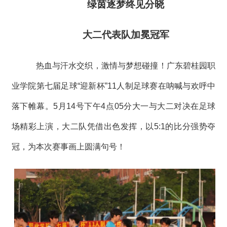
绿茵逐梦终见分晓
大二代表队加冕冠军
热血与汗水交织，
激情
与梦想碰撞！广东碧桂园职
业学院第七届足球“迎新杯”11人制足球赛在呐喊与欢呼中
落下帷幕。5月14号下午4点05分大一与大二对决在足球
场精彩上演，大二队凭借出色发挥，以5:1的比分强势夺
冠，为本次赛事画上圆满句号！